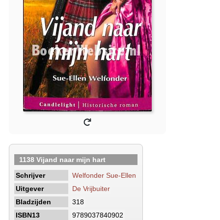
1138 Vijand naar mijn hart
Schrijver
Welfonder Sue-Ellen
Uitgever
De Vrijbuiter
Bladzijden
318
ISBN13
9789037840902