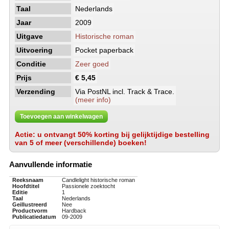
Taal
Nederlands
Jaar
2009
Uitgave
Historische roman
Uitvoering
Pocket paperback
Conditie
Zeer goed
Prijs
€ 5,45
Verzending
Via PostNL incl. Track & Trace.
(meer info)
Toevoegen aan winkelwagen
Actie: u ontvangt 50% korting bij gelijktijdige bestelling
van 5 of meer (verschillende) boeken!
Aanvullende informatie
Reeksnaam
Candlelight historische roman
Hoofdtitel
Passionele zoektocht
Editie
1
Taal
Nederlands
Geillustreerd
Nee
Productvorm
Hardback
Publicatiedatum
09-2009