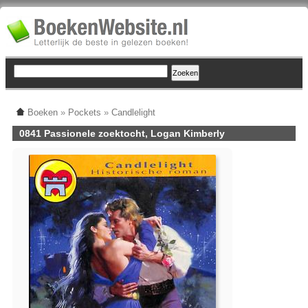
Boeken
»
Pockets
»
Candlelight
0841 Passionele zoektocht, Logan Kimberly