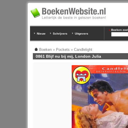
Boeken zoeke
Nieuw
Schrijvers
Uitgevers
Boeken
»
Pockets
»
Candlelight
0861 Blijf nu bij mij, London Julia