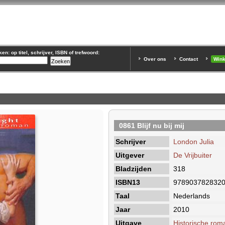
n: op titel, schrijver, ISBN of trefwoord:
Over ons
Contact
Win
0861 Blijf nu bij mij
Schrijver
London Julia
Uitgever
De Vrijbuiter
Bladzijden
318
ISBN13
978903782832
Taal
Nederlands
Jaar
2010
Uitgave
Historische rom