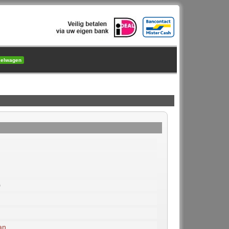
kelwagen
0
an