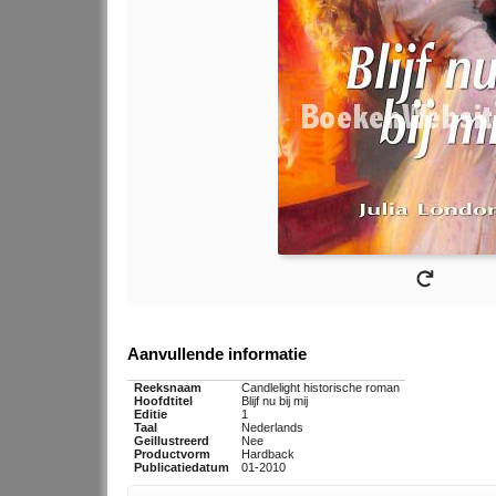
Aanvullende informatie
Reeksnaam
Candlelight historische roman
Hoofdtitel
Blijf nu bij mij
Editie
1
Taal
Nederlands
Geillustreerd
Nee
Productvorm
Hardback
Publicatiedatum
01-2010