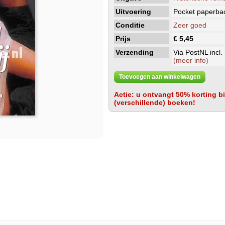
Uitvoering
Pocket paperba
Conditie
Zeer goed
Prijs
€ 5,45
Verzending
Via PostNL incl.
(meer info)
Toevoegen aan winkelwagen
Actie: u ontvangt 50% korting bij
(verschillende) boeken!