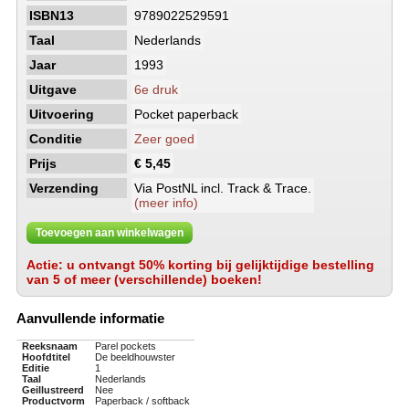
ISBN13
9789022529591
Taal
Nederlands
Jaar
1993
Uitgave
6e druk
Uitvoering
Pocket paperback
Conditie
Zeer goed
Prijs
€ 5,45
Verzending
Via PostNL incl. Track & Trace.
(meer info)
Toevoegen aan winkelwagen
Actie: u ontvangt 50% korting bij gelijktijdige bestelling
van 5 of meer (verschillende) boeken!
Aanvullende informatie
Reeksnaam
Parel pockets
Hoofdtitel
De beeldhouwster
Editie
1
Taal
Nederlands
Geillustreerd
Nee
Productvorm
Paperback / softback