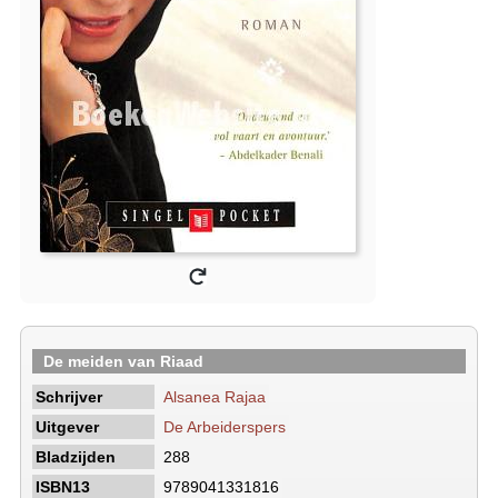
De meiden van Riaad
Schrijver
Alsanea Rajaa
Uitgever
De Arbeiderspers
Bladzijden
288
ISBN13
9789041331816