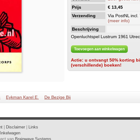
Prijs
€ 13,45
Verzending
Via PostNL incl.
(meer info)
Beschrijving
Openluchtspel Lustrum 1961 Utrec
Toevoegen aan winkelwagen
Actie: u ontvangt 50% korting bij
(verschillende) boeken!
s
Eykman Karel E.
De Bezige Bij
ht
|
Disclaimer
|
Links
inkelwagen
oject van
Brainwave Systems
.