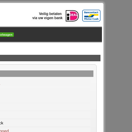
kelwagen
.
ck
 goed