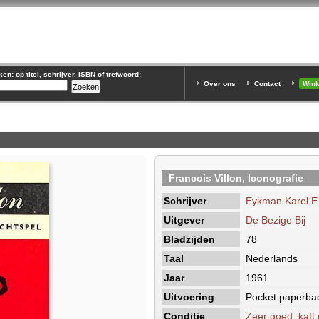
n: op titel, schrijver, ISBN of trefwoord:
Over ons
Contact
Win
Francois Villon, Iconografie
Schrijver
Eykman Karel E
Uitgever
De Bezige Bij
Bladzijden
78
Taal
Nederlands
Jaar
1961
Uitvoering
Pocket paperba
Conditie
Zeer goed, kaft