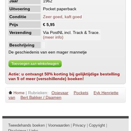
Jaar
1962
Uitvoering
Pocket paperback
Conditie
Zeer goed, kaft goed
Prijs
€ 5,95
Verzending
Via PostNL incl. Track & Trace.
(meer info)
Beschrijving
De geschiedenis van een mager mannetje
Toevoegen aan winkelwagen
Actie: u ontvangt 50% korting bij gelijktijdige bestelling
van 5 of meer (verschillende) boeken!
Home
| Rubrieken:
Ooievaar
Pockets
Eyk Henriette
van
Bert Bakker / Daamen
Tweedehands boeken
|
Voorwaarden
|
Privacy
|
Copyright
|
Disclaimer
|
Links