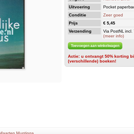
Uitvoering
Pocket paperba
Conditie
Zeer goed
Prijs
€ 5,45
Verzending
Via PostNL incl.
(meer info)
Toevoegen aan winkelwagen
Actie: u ontvangt 50% korting bij
(verschillende) boeken!
Maarten Muntinga