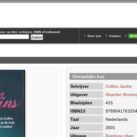
n: op titel, schrijver, ISBN of trefwoord:
Over ons
Contact
Win
Gevaarlijke kus
Schrijver
Collins Jackie
Uitgever
Maarten Muntin
Bladzijden
415
ISBN13
978904176333
Taal
Nederlands
Jaar
2001
Uitgave
Rainbow zilver