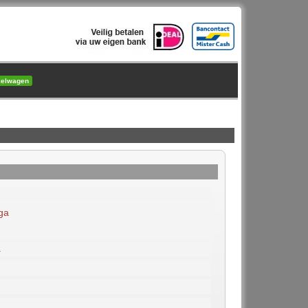
kelwagen
ga
4