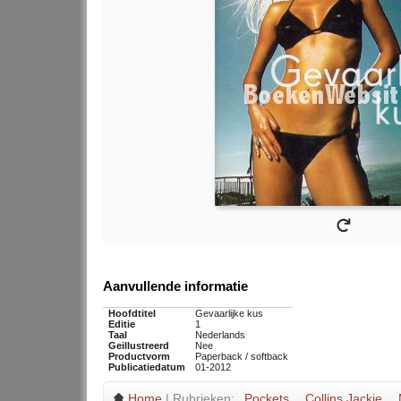
Aanvullende informatie
Hoofdtitel
Gevaarlijke kus
Editie
1
Taal
Nederlands
Geillustreerd
Nee
Productvorm
Paperback / softback
Publicatiedatum
01-2012
Home
| Rubrieken:
Pockets
Collins Jackie