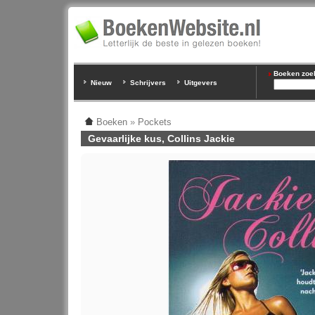
Boeken zoeke
Nieuw
Schrijvers
Uitgevers
Boeken
»
Pockets
Gevaarlijke kus, Collins Jackie