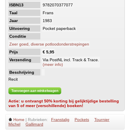
ISBN13
9782070377077
Taal
Frans
Jaar
1983
Uitvoering
Pocket paperback
Conditie
Zeer goed, diverse potloodonderstrepingen
Prijs
€ 5,95
Verzending
Via PostNL incl. Track & Trace.
(meer info)
Beschrijving
Recit
Toevoegen aan winkelwagen
Actie: u ontvangt 50% korting bij gelijktijdige bestelling
van 5 of meer (verschillende) boeken!
Home
| Rubrieken:
Franstalig
Pockets
Tournier
Michel
Gallimard