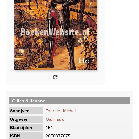
Gilles & Jeanne
Schrijver
Tournier Michel
Uitgever
Gallimard
Bladzijden
151
ISBN
2070377075