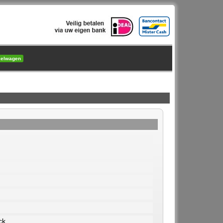
kelwagen
ck