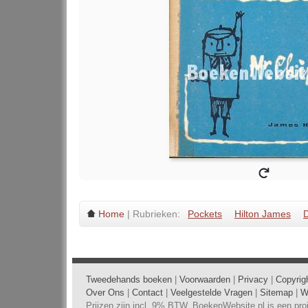
Home
| Rubrieken:
Pockets
Hilton James
D
Tweedehands boeken
|
Voorwaarden
|
Privacy
|
Copyrig
Over Ons
|
Contact
|
Veelgestelde Vragen
|
Sitemap
|
W
Prijzen zijn incl. 9% BTW. BoekenWebsite.nl is een pr