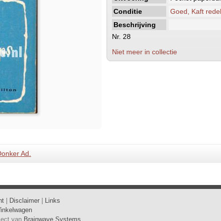
Conditie
Goed, Kaft redel
Beschrijving
Nr. 28
Niet meer in collectie
onker Ad.
ht
|
Disclaimer
|
Links
inkelwagen
oject van
Brainwave Systems
.