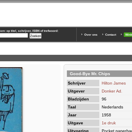
n: op titel, schrijver, ISBN of trefwoord:
Over ons
Contact
Win
Good-Bye Mr. Chips
Schrijver
Hilton James
Uitgever
Donker Ad.
Bladzijden
96
Taal
Nederlands
Jaar
1958
Uitgave
1e druk
Uitvoering
Pocket paperba