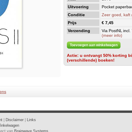
Uitvoering
Pocket paperba
Conditie
Zeer goed, kaft
Prijs
€ 7,45
Verzending
Via PostNL incl.
(meer info)
Toevoegen aan winkelwagen
Actie: u ontvangt 50% korting bij
(verschillende) boeken!
ens
ht
|
Disclaimer
|
Links
inkelwagen
oject van
Brainwave Systems
.