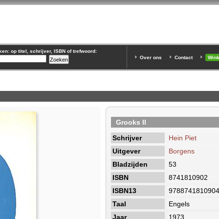
n: op titel, schrijver, ISBN of trefwoord:
Over ons
Contact
Win
Grooks II
Schrijver
Hein Piet
Uitgever
Borgens
Bladzijden
53
ISBN
8741810902
ISBN13
978874181090
Taal
Engels
Jaar
1973