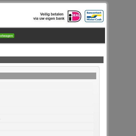
kelwagen
4