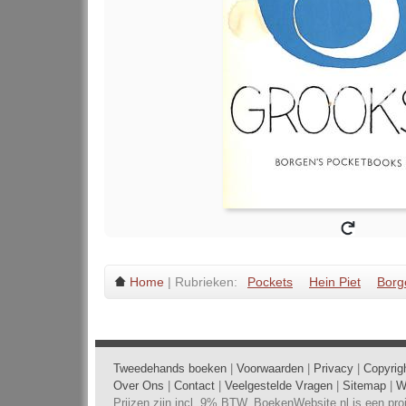
Home
| Rubrieken:
Pockets
Hein Piet
Borg
Tweedehands boeken
|
Voorwaarden
|
Privacy
|
Copyrig
Over Ons
|
Contact
|
Veelgestelde Vragen
|
Sitemap
|
W
Prijzen zijn incl. 9% BTW. BoekenWebsite.nl is een pr