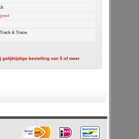
ck
 goed
 Track & Trace.
 gelijktijdige bestelling van 5 of meer