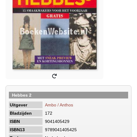
Hebbes 2
Uitgever
Ambo / Anthos
Bladzijden
172
ISBN
9041405429
ISBN13
9789041405425