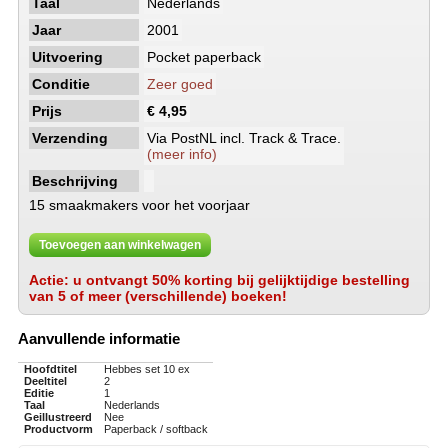
Taal
Nederlands
Jaar
2001
Uitvoering
Pocket paperback
Conditie
Zeer goed
Prijs
€ 4,95
Verzending
Via PostNL incl. Track & Trace.
(meer info)
Beschrijving
15 smaakmakers voor het voorjaar
Toevoegen aan winkelwagen
Actie: u ontvangt 50% korting bij gelijktijdige bestelling
van 5 of meer (verschillende) boeken!
Aanvullende informatie
Hoofdtitel
Hebbes set 10 ex
Deeltitel
2
Editie
1
Taal
Nederlands
Geillustreerd
Nee
Productvorm
Paperback / softback