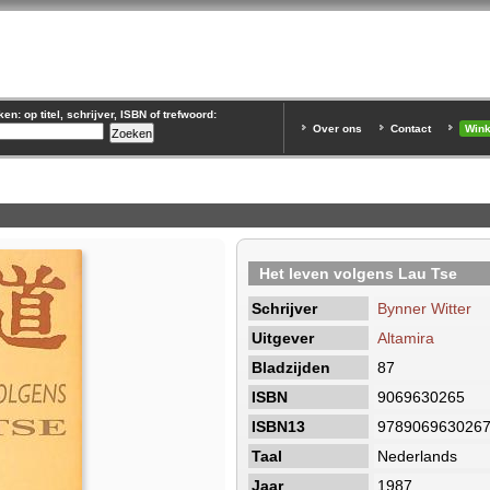
n: op titel, schrijver, ISBN of trefwoord:
Over ons
Contact
Win
Het leven volgens Lau Tse
Schrijver
Bynner Witter
Uitgever
Altamira
Bladzijden
87
ISBN
9069630265
ISBN13
978906963026
Taal
Nederlands
Jaar
1987