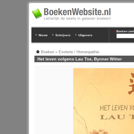
Boeken zoeke
Nieuw
Schrijvers
Uitgevers
Boeken
»
Esoterie / Homeopathie
Het leven volgens Lau Tse, Bynner Witter