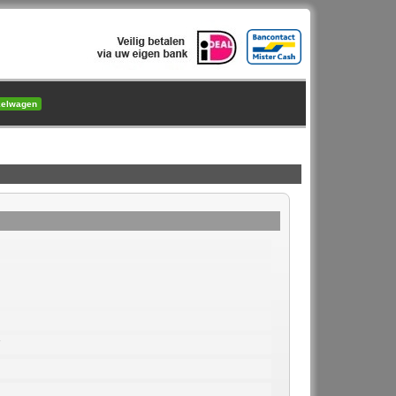
kelwagen
7