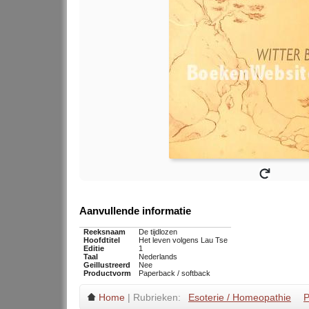
Aanvullende informatie
Reeksnaam
De tijdlozen
Hoofdtitel
Het leven volgens Lau Tse
Editie
1
Taal
Nederlands
Geillustreerd
Nee
Productvorm
Paperback / softback
Home
| Rubrieken:
Esoterie / Homeopathie
P