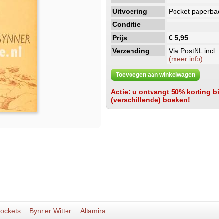
Uitvoering
Pocket paperba
Conditie
Prijs
€ 5,95
Verzending
Via PostNL incl.
(meer info)
Toevoegen aan winkelwagen
Actie: u ontvangt 50% korting bij
(verschillende) boeken!
ockets
Bynner Witter
Altamira