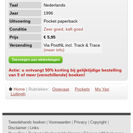
Taal
Nederlands
Jaar
1996
Uitvoering
Pocket paperback
Conditie
Zeer goed, kaft goed
Prijs
€ 5,95
Verzending
Via PostNL incl. Track & Trace.
(meer info)
Toevoegen aan winkelwagen
Actie: u ontvangt 50% korting bij gelijktijdige bestelling
van 5 of meer (verschillende) boeken!
Home
| Rubrieken:
Ooievaar
Pockets
Mo Yan
Luitingh
Tweedehands boeken
|
Voorwaarden
|
Privacy
|
Copyright
|
Disclaimer
|
Links