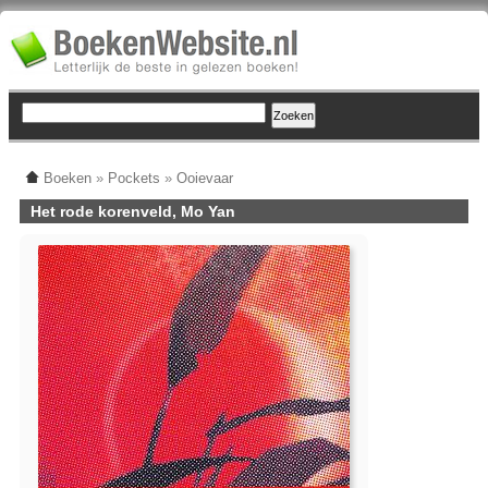
Boeken
»
Pockets
»
Ooievaar
Het rode korenveld, Mo Yan