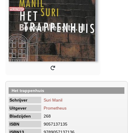
Het trappenhuis
Schrijver
Suri Manil
Uitgever
Prometheus
Bladzijden
268
ISBN
9057137135
ISBN13
9789057137136