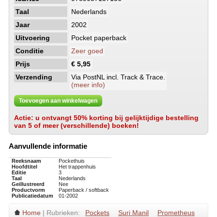
Taal
Nederlands
Jaar
2002
Uitvoering
Pocket paperback
Conditie
Zeer goed
Prijs
€ 5,95
Verzending
Via PostNL incl. Track & Trace.
(meer info)
Toevoegen aan winkelwagen
Actie: u ontvangt 50% korting bij gelijktijdige bestelling
van 5 of meer (verschillende) boeken!
Aanvullende informatie
Reeksnaam
Pockethuis
Hoofdtitel
Het trappenhuis
Editie
3
Taal
Nederlands
Geillustreerd
Nee
Productvorm
Paperback / softback
Publicatiedatum
01-2002
Home
| Rubrieken:
Pockets
Suri Manil
Prometheus