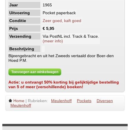
Jaar
1965
Uitvoering
Pocket paperback
Conditie
Zeer goed, kaft goed
Prijs
€ 5,95
Verzending
Via PostNL incl. Track & Trace.
(meer info)
Beschrijving
Bijeengebracht en uit het Zweeds vertaald door Boer-den
Hoed P.M.
Toevoegen aan winkelwagen
Actie: u ontvangt 50% korting bij gelijktijdige bestelling
van 5 of meer (verschillende) boeken!
Home
| Rubrieken:
Meulenhoff
Pockets
Diversen
Meulenhoff