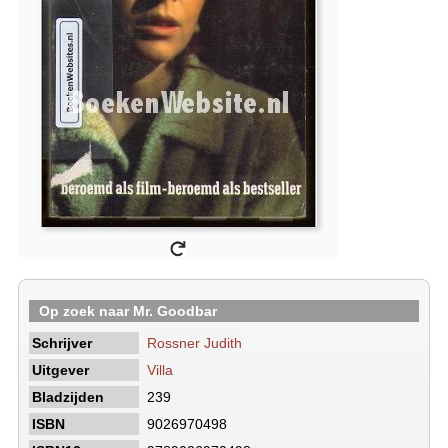
Op zoek naar Mr. Goodbar
Schrijver
Rossner Judith
Uitgever
Villa
Bladzijden
239
ISBN
9026970498