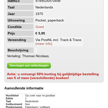
ISBN13
9789026970498
Taal
Nederlands
Jaar
1975
Uitvoering
Pocket, paperback
Conditie
Goed
Prijs
€ 5,95
Verzending
Via PostNL incl. Track & Trace.
(meer info)
Beschrijving
Vertaling: Thomas Nicolaas.
Toevoegen aan winkelwagen
Actie: u ontvangt 50% korting bij gelijktijdige bestelling
van 5 of meer (verschillende) boeken!
Aanvullende informatie
Hoofdtitel
Op zoek naar mr.goodbar
Editie
1
Taal
Nederlands
Geillustreerd
Nee
Productvorm
Paperback / softback