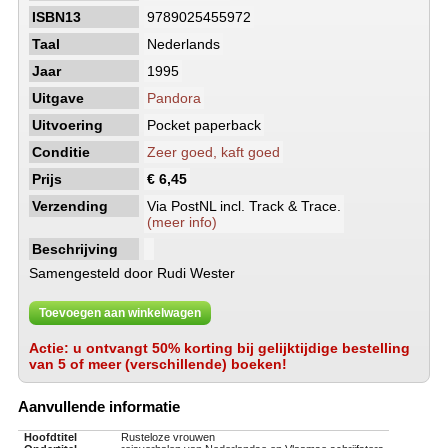
ISBN13
9789025455972
Taal
Nederlands
Jaar
1995
Uitgave
Pandora
Uitvoering
Pocket paperback
Conditie
Zeer goed, kaft goed
Prijs
€ 6,45
Verzending
Via PostNL incl. Track & Trace.
(meer info)
Beschrijving
Samengesteld door Rudi Wester
Toevoegen aan winkelwagen
Actie: u ontvangt 50% korting bij gelijktijdige bestelling
van 5 of meer (verschillende) boeken!
Aanvullende informatie
Hoofdtitel
Rusteloze vrouwen