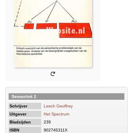
Semantiek 2
Schrijver
Leech Geoffrey
Uitgever
Het Spectrum
Bladzijden
239
ISBN
902745311X