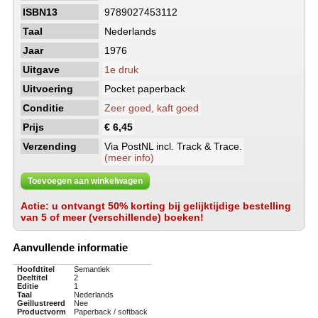
ISBN13
9789027453112
Taal
Nederlands
Jaar
1976
Uitgave
1e druk
Uitvoering
Pocket paperback
Conditie
Zeer goed, kaft goed
Prijs
€ 6,45
Verzending
Via PostNL incl. Track & Trace.
(meer info)
Toevoegen aan winkelwagen
Actie: u ontvangt 50% korting bij gelijktijdige bestelling
van 5 of meer (verschillende) boeken!
Aanvullende informatie
Hoofdtitel
Semantiek
Deeltitel
2
Editie
1
Taal
Nederlands
Geillustreerd
Nee
Productvorm
Paperback / softback