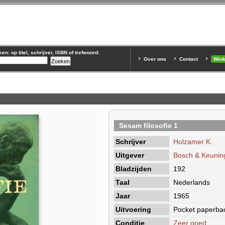
n: op titel, schrijver, ISBN of trefwoord:
Over ons
Contact
Win
Sesam filosofie 1
Schrijver
Holzamer K.
Uitgever
Bosch & Keunin
Bladzijden
192
Taal
Nederlands
Jaar
1965
Uitvoering
Pocket paperba
Conditie
Zeer goed