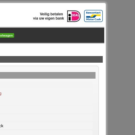
kelwagen
g
ck