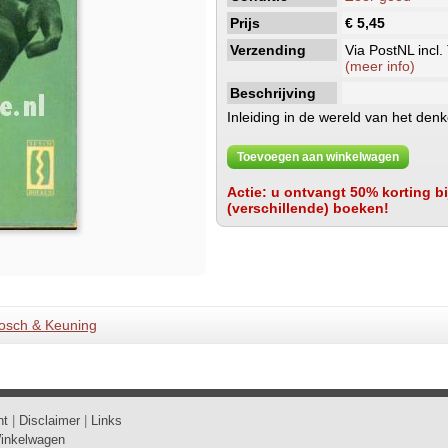
Prijs
€ 5,45
Verzending
Via PostNL incl.
(meer info)
Beschrijving
Inleiding in de wereld van het den
Toevoegen aan winkelwagen
Actie: u ontvangt 50% korting bij
(verschillende) boeken!
osch & Keuning
ht
|
Disclaimer
|
Links
inkelwagen