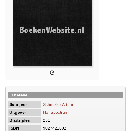
Therese
Schrijver
Schnitzler Arthur
Uitgever
Het Spectrum
Bladzijden
251
ISBN
9027421692