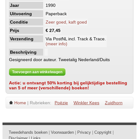
Jaar
1990
Uitvoering
Paperback
Conditie
Zeer goed, kaft goed
Prijs
€ 27,45
Verzending
Via PostNL incl. Track & Trace.
(meer info)
Beschrijving
Gesigneerd door auteur. Tweetalig Nederland/Duits
Toevoegen aan winkelwagen
Actie: u ontvangt 50% korting bij gelijktijdige bestelling
van 5 of meer (verschillende) boeken!
Home
| Rubrieken:
Poëzie
Winkler Kees
Zuidhorn
Tweedehands boeken
|
Voorwaarden
|
Privacy
|
Copyright
|
Disclaimer
|
Links