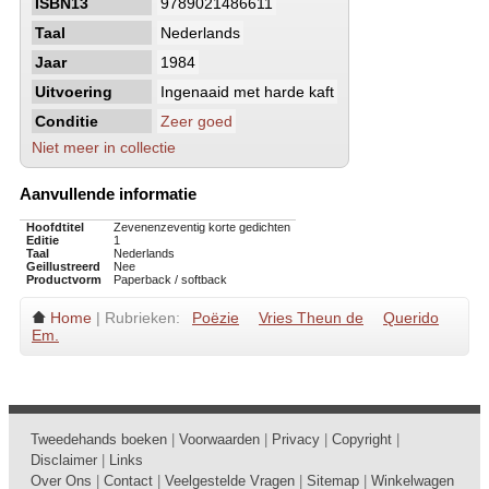
ISBN13
9789021486611
Taal
Nederlands
Jaar
1984
Uitvoering
Ingenaaid met harde kaft
Conditie
Zeer goed
Niet meer in collectie
Aanvullende informatie
Hoofdtitel
Zevenenzeventig korte gedichten
Editie
1
Taal
Nederlands
Geillustreerd
Nee
Productvorm
Paperback / softback
Home
| Rubrieken:
Poëzie
Vries Theun de
Querido
Em.
Tweedehands boeken
|
Voorwaarden
|
Privacy
|
Copyright
|
Disclaimer
|
Links
Over Ons
|
Contact
|
Veelgestelde Vragen
|
Sitemap
|
Winkelwagen