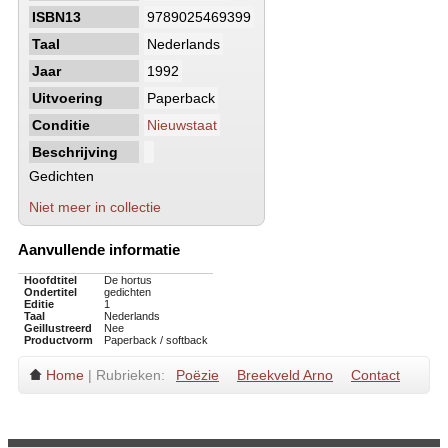
ISBN13
9789025469399
Taal
Nederlands
Jaar
1992
Uitvoering
Paperback
Conditie
Nieuwstaat
Beschrijving
Gedichten
Niet meer in collectie
Aanvullende informatie
Hoofdtitel
De hortus
Ondertitel
gedichten
Editie
1
Taal
Nederlands
Geillustreerd
Nee
Productvorm
Paperback / softback
Home
| Rubrieken:
Poëzie
Breekveld Arno
Contact