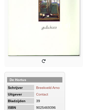
De Hortus
Schrijver
Breekveld Arno
Uitgever
Contact
Bladzijden
39
ISBN
9025469396