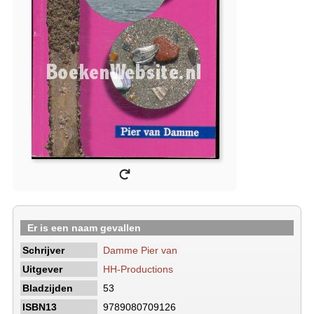
Er is een naam gevallen
Schrijver
Damme Pier van
Uitgever
HH-Productions
Bladzijden
53
ISBN13
9789080709126