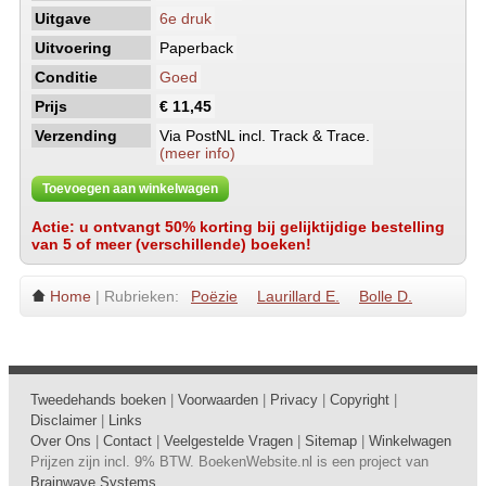
Uitgave
6e druk
Uitvoering
Paperback
Conditie
Goed
Prijs
€ 11,45
Verzending
Via PostNL incl. Track & Trace.
(meer info)
Toevoegen aan winkelwagen
Actie: u ontvangt 50% korting bij gelijktijdige bestelling
van 5 of meer (verschillende) boeken!
Home
| Rubrieken:
Poëzie
Laurillard E.
Bolle D.
Tweedehands boeken
|
Voorwaarden
|
Privacy
|
Copyright
|
Disclaimer
|
Links
Over Ons
|
Contact
|
Veelgestelde Vragen
|
Sitemap
|
Winkelwagen
Prijzen zijn incl. 9% BTW. BoekenWebsite.nl is een project van
Brainwave Systems
.