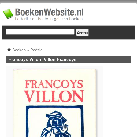
Boeken
»
Poëzie
Francoys Villon, Villon Francoys