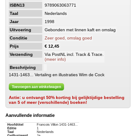
ISBN13
9789063063771
Taal
Nederlands
Jaar
1998
Uitvoering
Gebonden met linnen kaft en omslag
Conditie
Zeer goed, omslag goed
Prijs
€ 12,45
Verzending
Via PostNL incl. Track & Trace.
(meer info)
Beschrijving
1431-1463... Vertaling en illustraties Wim de Cock
Toevoegen aan winkelwagen
Actie: u ontvangt 50% korting bij gelijktijdige bestelling
van 5 of meer (verschillende) boeken!
Aanvullende informatie
Hoofdtitel
Francois Villon 1431-1463...
Editie
1
Taal
Nederlands
Geillustreerd
Ja