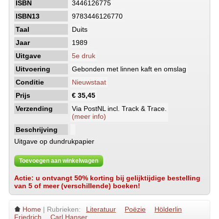
ISBN
3446126775
ISBN13
9783446126770
Taal
Duits
Jaar
1989
Uitgave
5e druk
Uitvoering
Gebonden met linnen kaft en omslag
Conditie
Nieuwstaat
Prijs
€ 35,45
Verzending
Via PostNL incl. Track & Trace.
(meer info)
Beschrijving
Uitgave op dundrukpapier
Toevoegen aan winkelwagen
Actie: u ontvangt 50% korting bij gelijktijdige bestelling
van 5 of meer (verschillende) boeken!
Home
| Rubrieken:
Literatuur
Poëzie
Hölderlin
Friedrich
Carl Hanser