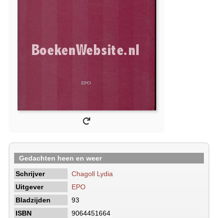
Gedachten heen en weer
Schrijver
Chagoll Lydia
Uitgever
EPO
Bladzijden
93
ISBN
9064451664