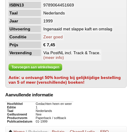
ISBN13
9789064451669
Taal
Nederlands
Jaar
1999
Uitvoering
Ingenaaid met slappe kaft en omslag
Conditie
Zeer goed
Prijs
€ 7,45
Verzending
Via PostNL incl. Track & Trace.
(meer info)
Toevoegen aan winkelwagen
Actie: u ontvangt 50% korting bij gelijktijdige bestelling
van 5 of meer (verschillende) boeken!
Aanvullende informatie
Hoofdtitel
Gedachten heen en weer
Editie
1
Taal
Nederlands
Geillustreerd
Nee
Productvorm
Paperback / softback
Publicatiedatum
01-1999
Home
| Rubrieken:
Poëzie
Chagoll Lydia
EPO