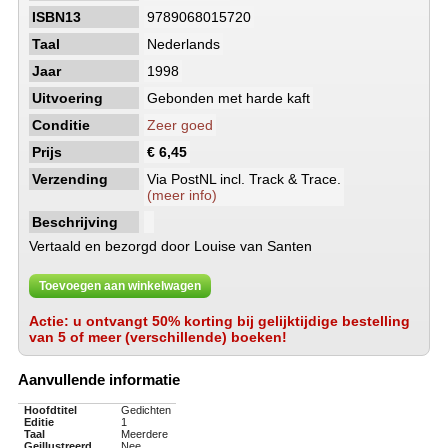
ISBN13
9789068015720
Taal
Nederlands
Jaar
1998
Uitvoering
Gebonden met harde kaft
Conditie
Zeer goed
Prijs
€ 6,45
Verzending
Via PostNL incl. Track & Trace.
(meer info)
Beschrijving
Vertaald en bezorgd door Louise van Santen
Toevoegen aan winkelwagen
Actie: u ontvangt 50% korting bij gelijktijdige bestelling
van 5 of meer (verschillende) boeken!
Aanvullende informatie
Hoofdtitel
Gedichten
Editie
1
Taal
Meerdere
Geillustreerd
Nee