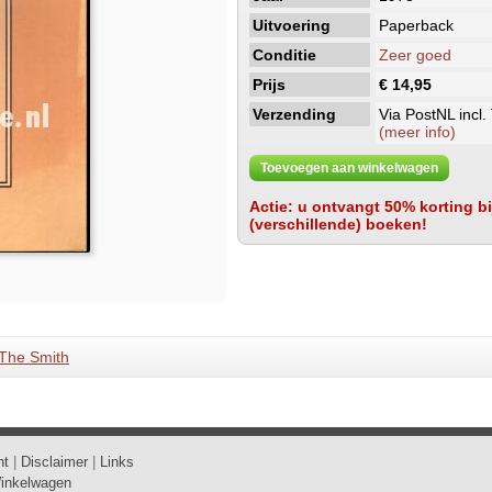
Uitvoering
Paperback
Conditie
Zeer goed
Prijs
€ 14,95
Verzending
Via PostNL incl.
(meer info)
Toevoegen aan winkelwagen
Actie: u ontvangt 50% korting bij
(verschillende) boeken!
The Smith
ht
|
Disclaimer
|
Links
inkelwagen