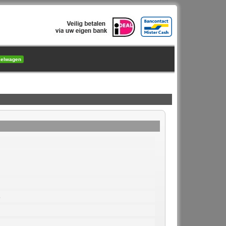
kelwagen
6