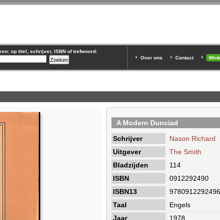
n: op titel, schrijver, ISBN of trefwoord:
Over ons
Contact
Win
A Modern Dunciad
Schrijver
Nason Richard
Uitgever
The Smith
Bladzijden
114
ISBN
0912292490
ISBN13
978091229249
Taal
Engels
Jaar
1978