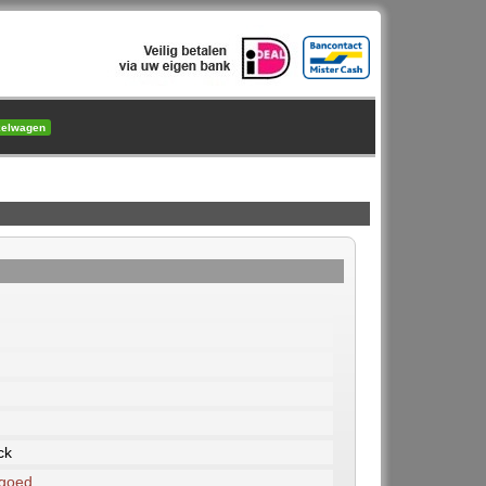
kelwagen
ck
 goed