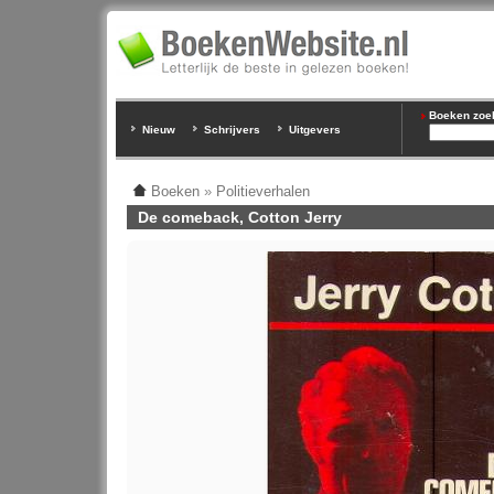
Boeken zoeke
Nieuw
Schrijvers
Uitgevers
Boeken
»
Politieverhalen
De comeback, Cotton Jerry