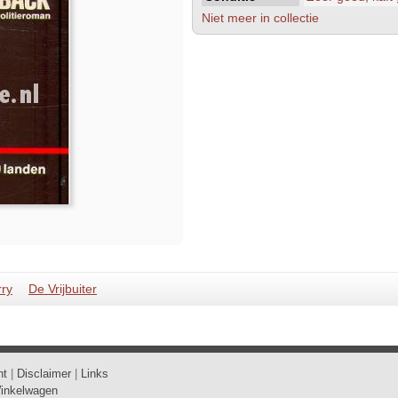
Niet meer in collectie
rry
De Vrijbuiter
ht
|
Disclaimer
|
Links
inkelwagen