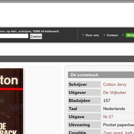
n: op titel, schrijver, ISBN of trefwoord:
Over ons
Contact
Win
De comeback
Schrijver
Cotton Jerry
Uitgever
De Vrijbuiter
Bladzijden
157
Taal
Nederlands
Uitgave
Nr.37
Uitvoering
Pocket paperba
Conditie
Zeer goed, kaft