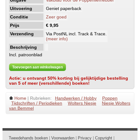
Uitgave
Vakblad voor de Poppenliefhebber
Uitvoering
Geniet paperback
Conditie
Zeer goed
Prijs
€ 9,95
Verzending
Via PostNL incl. Track & Trace.
(meer info)
Beschrijving
Incl. patroonblad
Toevoegen aan winkelwagen
Actie: u ontvangt 50% korting bij gelijktijdige bestelling
van 5 of meer (verschillende) boeken!
Home
| Rubrieken:
Handwerken / Hobby
Poppen
Tijdschriften / Periodieken
Wolters Niesje
Niesje Wolters
van Bemmel
Tweedehands boeken
|
Voorwaarden
|
Privacy
|
Copyright
|