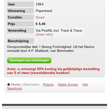
Jaar
1964
Uitvoering
Paperback
Conditie
Goed
Prijs
€ 5,45
Verzending
Via PostNL incl. Track & Trace.
(meer info)
Beschrijving
Oorspronkelijke titel: I Streng Fortrolighed. Uit het Deens
vertaald door A.F. Maitland- van Bemmelen.
Toevoegen aan winkelwagen
Actie: u ontvangt 50% korting bij gelijktijdige bestelling
van 5 of meer (verschillende) boeken!
Home
| Rubrieken:
Prisma
Halck Jorgen
Het
Spectrum