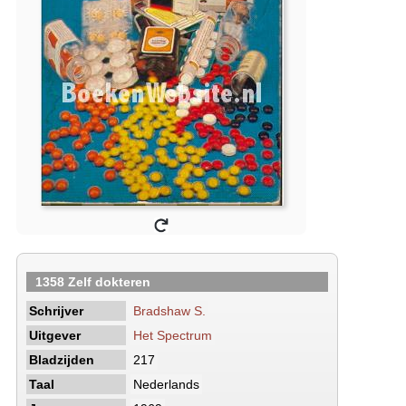
1358 Zelf dokteren
Schrijver
Bradshaw S.
Uitgever
Het Spectrum
Bladzijden
217
Taal
Nederlands