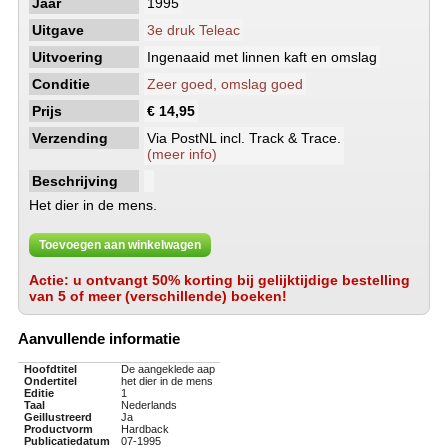
Jaar
1995
Uitgave
3e druk Teleac
Uitvoering
Ingenaaid met linnen kaft en omslag
Conditie
Zeer goed, omslag goed
Prijs
€ 14,95
Verzending
Via PostNL incl. Track & Trace.
(meer info)
Beschrijving
Het dier in de mens.
Toevoegen aan winkelwagen
Actie: u ontvangt 50% korting bij gelijktijdige bestelling
van 5 of meer (verschillende) boeken!
Aanvullende informatie
Hoofdtitel
De aangeklede aap
Ondertitel
het dier in de mens
Editie
1
Taal
Nederlands
Geillustreerd
Ja
Productvorm
Hardback
Publicatiedatum
07-1995