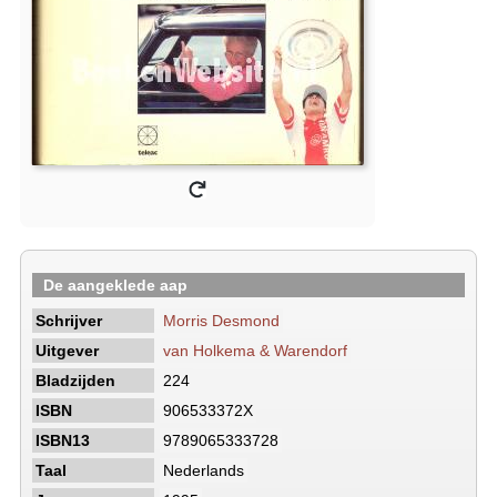
De aangeklede aap
Schrijver
Morris Desmond
Uitgever
van Holkema & Warendorf
Bladzijden
224
ISBN
906533372X
ISBN13
9789065333728
Taal
Nederlands