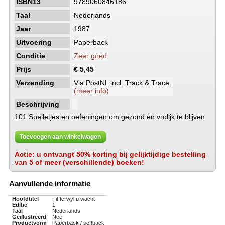
ISBN13
9789060846186
Taal
Nederlands
Jaar
1987
Uitvoering
Paperback
Conditie
Zeer goed
Prijs
€ 5,45
Verzending
Via PostNL incl. Track & Trace.
(meer info)
Beschrijving
101 Spelletjes en oefeningen om gezond en vrolijk te blijven
Toevoegen aan winkelwagen
Actie: u ontvangt 50% korting bij gelijktijdige bestelling
van 5 of meer (verschillende) boeken!
Aanvullende informatie
Hoofdtitel
Fit terwyl u wacht
Editie
1
Taal
Nederlands
Geillustreerd
Nee
Productvorm
Paperback / softback