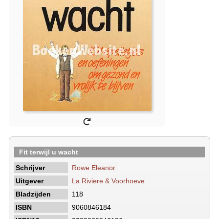
Fit terwijl u wacht
Schrijver
Rowe Eleanor
Uitgever
La Riviere & Voorhoeve
Bladzijden
118
ISBN
9060846184