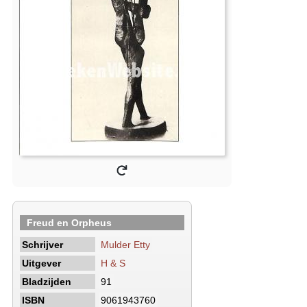
Freud en Orpheus
Schrijver
Mulder Etty
Uitgever
H & S
Bladzijden
91
ISBN
9061943760