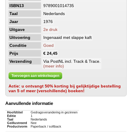
ISBN13
9789001014735
Taal
Nederlands
Jaar
1976
Uitgave
2e druk
Uitvoering
Ingenaaid met slappe kaft
Conditie
Goed
Prijs
€ 24,45
Verzending
Via PostNL incl. Track & Trace.
(meer info)
Toevoegen aan winkelwagen
Actie: u ontvangt 50% korting bij gelijktijdige bestelling
van 5 of meer (verschillende) boeken!
Aanvullende informatie
Hoofdtitel
Gedragsverandering in gezinnen
Editie
1
Taal
Nederlands
Geillustreerd
Nee
Productvorm
Paperback / softback