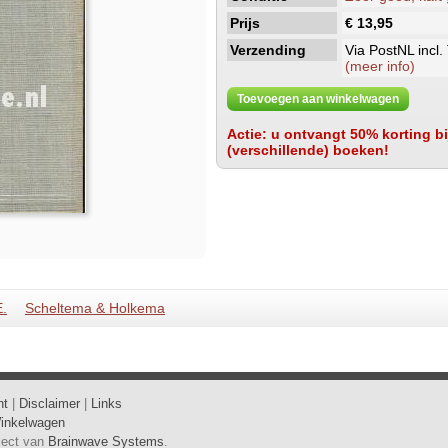
Prijs
€ 13,95
Verzending
Via PostNL incl.
(meer info)
Toevoegen aan winkelwagen
Actie: u ontvangt 50% korting bij
(verschillende) boeken!
E.
Scheltema & Holkema
ht
|
Disclaimer
|
Links
inkelwagen
oject van
Brainwave Systems
.