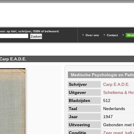
n: op titel, schrijver, ISBN of trefwoord:
Over ons
Contact
Win
Carp E.A.D.E.
Medische Psychologie en Path
Schrijver
Carp E.A.D.E.
Uitgever
Scheltema & Ho
Bladzijden
512
Taal
Nederlands
Jaar
1947
Uitvoering
Gebonden met li
Conditie
Zeer goed, kaft