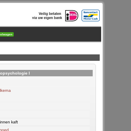
kelwagen
opsychologie I
lkema
nnen kaft
 goed