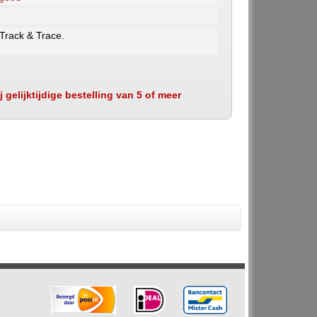
 Track & Trace.
 gelijktijdige bestelling van 5 of meer