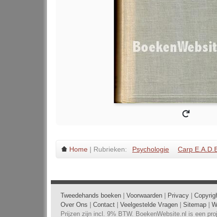
Home
| Rubrieken:
Psychologie
Carp E.A.D.
Tweedehands boeken
|
Voorwaarden
|
Privacy
|
Copyrig
Over Ons
|
Contact
|
Veelgestelde Vragen
|
Sitemap
|
W
Prijzen zijn incl. 9% BTW. BoekenWebsite.nl is een pr