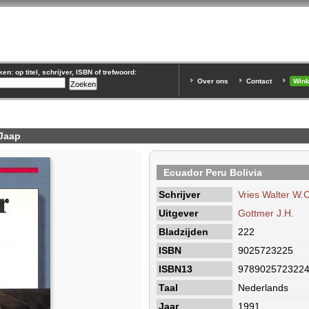
n: op titel, schrijver, ISBN of trefwoord:
Over ons
Contact
Win
 Jaap
Ecuador Peru Bolivia
Schrijver
Vries Walter W.C
Uitgever
Gottmer J.H.
Bladzijden
222
ISBN
9025723225
ISBN13
978902572322
Taal
Nederlands
Jaar
1991