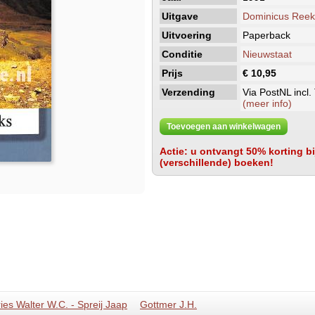
Uitgave
Dominicus Reek
Uitvoering
Paperback
Conditie
Nieuwstaat
Prijs
€ 10,95
Verzending
Via PostNL incl.
(meer info)
Toevoegen aan winkelwagen
Actie: u ontvangt 50% korting bij
(verschillende) boeken!
ries Walter W.C. - Spreij Jaap
Gottmer J.H.