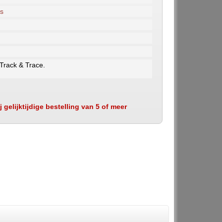
s
 Track & Trace.
 gelijktijdige bestelling van 5 of meer