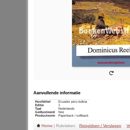
Aanvullende informatie
Hoofdtitel
Ecuador peru bolivia
Editie
1
Taal
Nederlands
Geillustreerd
Nee
Productvorm
Paperback / softback
Home
| Rubrieken:
Reisgidsen / Verslagen
V