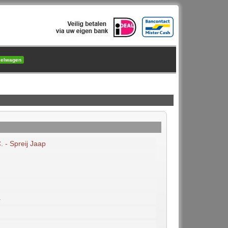
kelwagen
. - Spreij Jaap
4