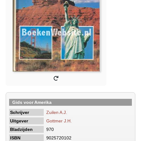
Gids voor Amerika
Schrijver
Zuilen A.J.
Uitgever
Gottmer J.H.
Bladzijden
970
ISBN
9025720102