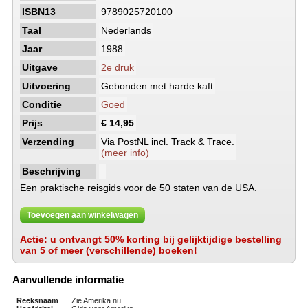
ISBN13
9789025720100
Taal
Nederlands
Jaar
1988
Uitgave
2e druk
Uitvoering
Gebonden met harde kaft
Conditie
Goed
Prijs
€ 14,95
Verzending
Via PostNL incl. Track & Trace.
(meer info)
Beschrijving
Een praktische reisgids voor de 50 staten van de USA.
Toevoegen aan winkelwagen
Actie: u ontvangt 50% korting bij gelijktijdige bestelling
van 5 of meer (verschillende) boeken!
Aanvullende informatie
Reeksnaam
Zie Amerika nu