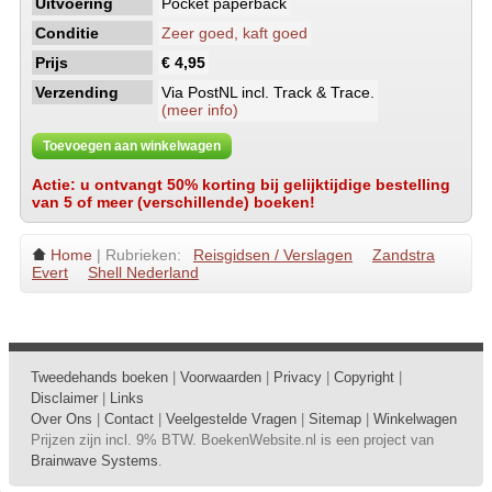
Uitvoering
Pocket paperback
Conditie
Zeer goed, kaft goed
Prijs
€ 4,95
Verzending
Via PostNL incl. Track & Trace.
(meer info)
Toevoegen aan winkelwagen
Actie: u ontvangt 50% korting bij gelijktijdige bestelling
van 5 of meer (verschillende) boeken!
Home
| Rubrieken:
Reisgidsen / Verslagen
Zandstra
Evert
Shell Nederland
Tweedehands boeken
|
Voorwaarden
|
Privacy
|
Copyright
|
Disclaimer
|
Links
Over Ons
|
Contact
|
Veelgestelde Vragen
|
Sitemap
|
Winkelwagen
Prijzen zijn incl. 9% BTW. BoekenWebsite.nl is een project van
Brainwave Systems
.