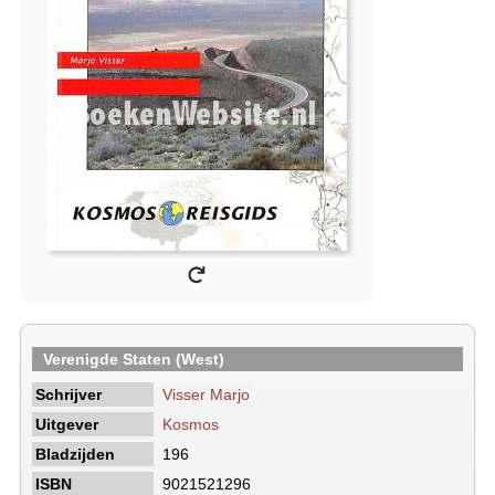
Verenigde Staten (West)
Schrijver
Visser Marjo
Uitgever
Kosmos
Bladzijden
196
ISBN
9021521296