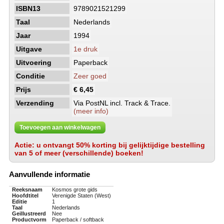
ISBN13
9789021521299
Taal
Nederlands
Jaar
1994
Uitgave
1e druk
Uitvoering
Paperback
Conditie
Zeer goed
Prijs
€ 6,45
Verzending
Via PostNL incl. Track & Trace.
(meer info)
Toevoegen aan winkelwagen
Actie: u ontvangt 50% korting bij gelijktijdige bestelling
van 5 of meer (verschillende) boeken!
Aanvullende informatie
Reeksnaam
Kosmos grote gids
Hoofdtitel
Verenigde Staten (West)
Editie
1
Taal
Nederlands
Geillustreerd
Nee
Productvorm
Paperback / softback