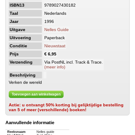
ISBN13
9789027430182
Taal
Nederlands
Jaar
1996
Uitgave
Nelles Guide
Uitvoering
Paperback
Conditie
Nieuwstaat
Prijs
€ 6,95
Verzending
Via PostNL incl. Track & Trace.
(meer info)
Beschrijving
Verken de wereld
Toevoegen aan winkelwagen
Actie: u ontvangt 50% korting bij gelijktijdige bestelling
van 5 of meer (verschillende) boeken!
Aanvullende informatie
Reeksnaam
Nelles guide