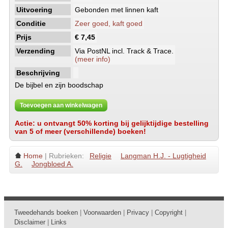
Uitvoering
Gebonden met linnen kaft
Conditie
Zeer goed, kaft goed
Prijs
€ 7,45
Verzending
Via PostNL incl. Track & Trace.
(meer info)
Beschrijving
De bijbel en zijn boodschap
Toevoegen aan winkelwagen
Actie: u ontvangt 50% korting bij gelijktijdige bestelling
van 5 of meer (verschillende) boeken!
Home
| Rubrieken:
Religie
Langman H.J. - Lugtigheid
G.
Jongbloed A.
Tweedehands boeken
|
Voorwaarden
|
Privacy
|
Copyright
|
Disclaimer
|
Links