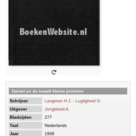
Daniel en de twaalf kleine profeten
Schrijver
Langman H.J. - Lugtigheid G.
Uitgever
Jongbloed A.
Bladzijden
277
Taal
Nederlands
Jaar
1958