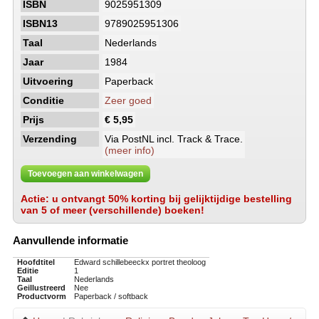
ISBN
9025951309
ISBN13
9789025951306
Taal
Nederlands
Jaar
1984
Uitvoering
Paperback
Conditie
Zeer goed
Prijs
€ 5,95
Verzending
Via PostNL incl. Track & Trace.
(meer info)
Toevoegen aan winkelwagen
Actie: u ontvangt 50% korting bij gelijktijdige bestelling
van 5 of meer (verschillende) boeken!
Aanvullende informatie
Hoofdtitel
Edward schillebeeckx portret theoloog
Editie
1
Taal
Nederlands
Geillustreerd
Nee
Productvorm
Paperback / softback