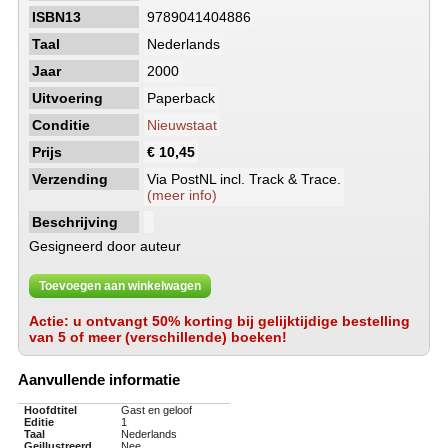
ISBN13
9789041404886
Taal
Nederlands
Jaar
2000
Uitvoering
Paperback
Conditie
Nieuwstaat
Prijs
€ 10,45
Verzending
Via PostNL incl. Track & Trace.
(meer info)
Beschrijving
Gesigneerd door auteur
Toevoegen aan winkelwagen
Actie: u ontvangt 50% korting bij gelijktijdige bestelling
van 5 of meer (verschillende) boeken!
Aanvullende informatie
Hoofdtitel
Gast en geloof
Editie
1
Taal
Nederlands
Geillustreerd
Nee