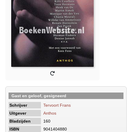
Gast en geloof, gesigneerd
Schrijver
Tervoort Frans
Uitgever
Anthos
Bladzijden
160
ISBN
9041404880