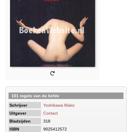
101 regels van de liefde
Schrijver
Yoshikawa Mako
Uitgever
Contact
Bladzijden
318
ISBN
9025412572