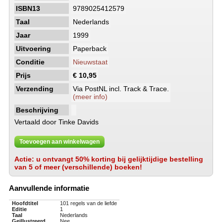
ISBN13
9789025412579
Taal
Nederlands
Jaar
1999
Uitvoering
Paperback
Conditie
Nieuwstaat
Prijs
€ 10,95
Verzending
Via PostNL incl. Track & Trace.
(meer info)
Beschrijving
Vertaald door Tinke Davids
Toevoegen aan winkelwagen
Actie: u ontvangt 50% korting bij gelijktijdige bestelling
van 5 of meer (verschillende) boeken!
Aanvullende informatie
Hoofdtitel
101 regels van de liefde
Editie
1
Taal
Nederlands
Geillustreerd
Nee