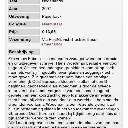
Taal
Nederlands
Jaar
2007
Uitvoering
Paperback
Conditie
Nieuwstaat
Prijs
€ 13,95
Verzending
Via PostNL incl. Track & Trace.
(meer info)
Beschrijving
Zijn vrouw Bebel is zes maanden zwanger wanneer corrector
en onuitgegeven schrijver Hans Woedman besluit ervandoor
te gaan. Als een hedendaagse graalridder gaat hij op zoek
naar iets wat zijn ingedutte leven glans en zeggingskracht
moet geven. Zijn queeste voert hem langs een twintigtal
voornamelijk Oost-Europese steden die alle met een B
beginnen, geobsedeerd als Woedman is door de tweede
letter van het alfabet. Vergezeld van een soms knagend
geweten en een koortsachtig erop loshakkende innerlijke
stem baant hij zich een weg door een wereld die hem steeds
vreemder voorkomt. Woedman is een reizende tijdbom: zal
hij zijn bestemming vinden in het van toekomstverwachtingen
vibrerende Oost-Europa of keert hij bijtijds terug naar huis om
zijn zoon ter wereld te zien komen?
Altijd maar begraven is het meeslepende relaas van een man
die zijn plaats probeert te bepalen in een verwarrende