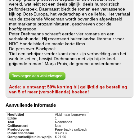
wereld, wat leidt tot een deels pijnlijk, deels humoristisch
zelfonderzoek. Daarnaast biedt de roman een verrassende
kijk op Oost-Europa, het vaderschap en de liefde. Het verhaal
van de zoekende Woedman wordt bovendien afgewisseld
met markante prozaminiaturen, geschreven door de
hoofdpersoon.
Peter Drehmanns schreeft eerder vier romans en een
verhalenbundel. Hij recenseert buitenlandse literatuur voor
NRC Handelsblad en maakt korte films.
De pers over Blackpool:
'Dat een schrijver verder komt door zijn verbeelding aan het
werk te zetten, bewijst Drehmanns met zijn bij-de-keel-
grijpende roman.' Marja Pruis, de groene amsterdammer
Toevoegen aan winkelwagen
Actie: u ontvangt 50% korting bij gelijktijdige bestelling
van 5 of meer (verschillende) boeken!
Aanvullende informatie
Hoofdtitel
Altijd maar begraven
Editie
1
Taal
Nederlands
Geillustreerd
Nee
Productvorm
Paperback / softback
Publicatiedatum
03-2007
Oorspronkelijke nieuwprijs
€ 21.90